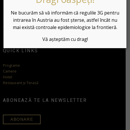
Sonnblickweg 17. A-5661 RAURIS
Reg. Nr. 50617- 000004 -2020
Ne bucurăm să vă informăm că regulile 3G pentru
GPS Coordinates: 47.228487, 12.996785
intrarea în Austria au fost șterse, astfel încât nu
mai există controale epidemiologice la frontieră.
Telefon:
+43654420077
Email:
info@sonnhofhotel.at
Vă așteptăm cu drag!
QUICK LINKS
Programe
Camere
Hotel
Restaurant și Terasă
ABONEAZĂ TE LA NEWSLETTER
ABONARE