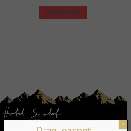
Browse Rooms
x
Dragi oaspeți!