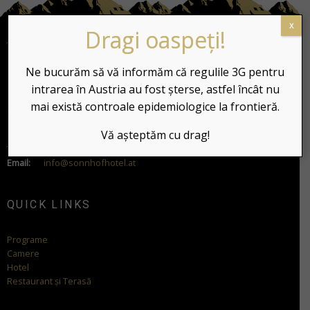
x
Dragi oaspeți!
Ne bucurăm să vă informăm că regulile 3G pentru
intrarea în Austria au fost șterse, astfel încât nu
Sonnblickweg 17. A-5661 RAURIS
mai există controale epidemiologice la frontieră.
Reg. Nr. 50617- 000004 -2020
GPS Coordinates: 47.228487, 12.996785
Vă așteptăm cu drag!
Telefon:
+43654420077
Email:
info@sonnhofhotel.at
QUICK LINKS
Programe
Camere
Hotel
Restaurant și Terasă