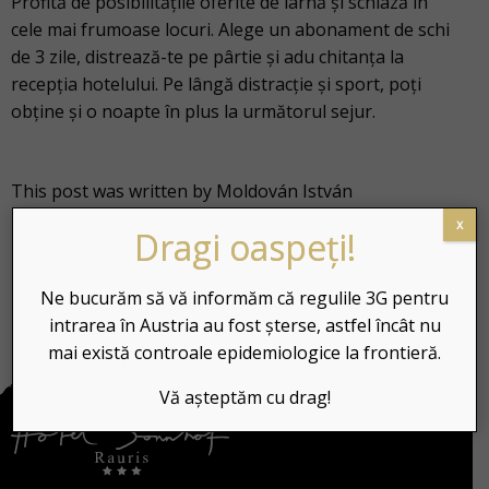
Profită de posibilitățile oferite de iarnă și schiază în
cele mai frumoase locuri. Alege un abonament de schi
de 3 zile, distrează-te pe pârtie și adu chitanța la
recepția hotelului. Pe lângă distracție și sport, poți
obține și o noapte în plus la următorul sejur.
This post was written by Moldován István
x
Dragi oaspeți!
Ne bucurăm să vă informăm că regulile 3G pentru
intrarea în Austria au fost șterse, astfel încât nu
mai există controale epidemiologice la frontieră.
Vă așteptăm cu drag!