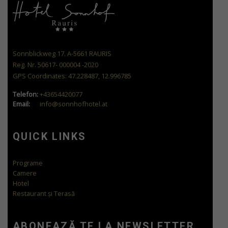
Sonnblickweg 17. A-5661 RAURIS
Reg. Nr. 50617- 000004 -2020
GPS Coordinates: 47.228487, 12.996785
Telefon:
+43654420077
Email:
info@sonnhofhotel.at
QUICK LINKS
Programe
Camere
Hotel
Restaurant și Terasă
ABONEAZĂ TE LA NEWSLETTER