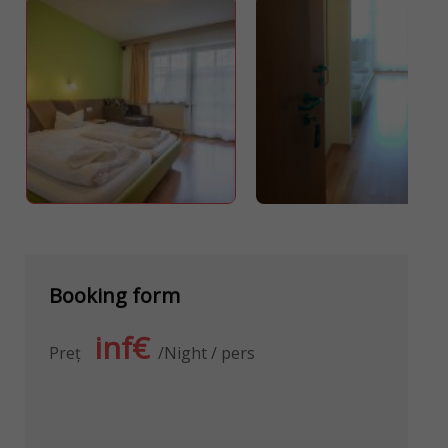
Booking form
inf€
Preţ
Night / pers