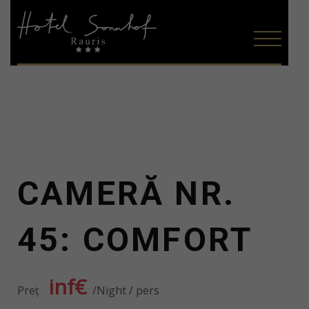
CAMERĂ NR.
45: COMFORT
inf€
Preţ
Night / pers