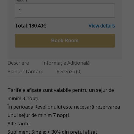
Max:
1
Total:
180.40€
View details
Book Room
Descriere
Informaţie Adiţională
Planuri Tarifare
Recenzii
(0)
Tarifele afișate sunt valabile pentru un sejur de
minim 3 nopți.
În perioada Revelionului este necesară rezervarea
unui sejur de minim 7 nopți.
Alte tarife:
Supliment Single: + 30% din prețul afișat