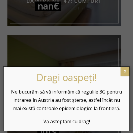
CAMERĂ NR. 47: COMFORT
nan€
NIGHT / PERS
x
Dragi oaspeți!
Ne bucurăm să vă informăm că regulile 3G pentru
intrarea în Austria au fost șterse, astfel încât nu
mai există controale epidemiologice la frontieră.
Vă așteptăm cu drag!
CAMERĂ NR. 46: COMFORT
inf€
NIGHT / PERS